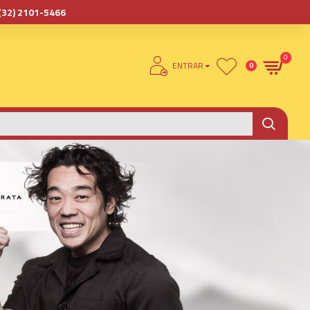
(32) 2101-5466
0
ENTRAR
0