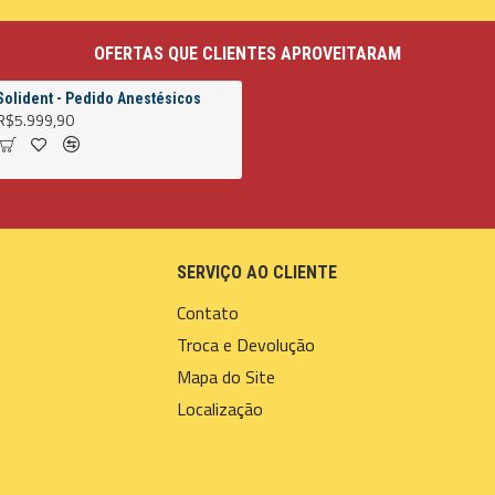
OFERTAS QUE CLIENTES APROVEITARAM
Solident - Pedido Anestésicos
R$5.999,90
SERVIÇO AO CLIENTE
Contato
Troca e Devolução
Mapa do Site
Localização