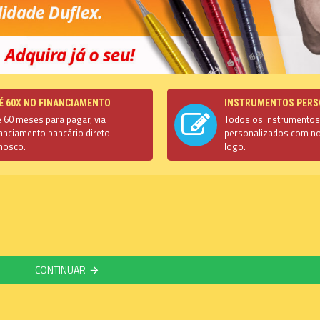
É 60X NO FINANCIAMENTO
INSTRUMENTOS PERS
é 60 meses para pagar, via
Todos os instrumento
nanciamento bancário direto
personalizados com n
nosco.
logo.
CONTINUAR