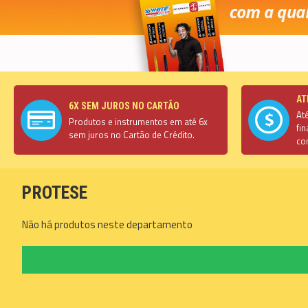
AT
6X SEM JUROS NO CARTÃO
At
Produtos e instrumentos em até 6x
fi
sem juros no Cartão de Crédito.
co
PROTESE
Não há produtos neste departamento