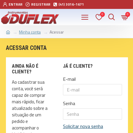
ENTRAR
REGISTRAR
(41) 3016-1671
0
0
Minha conta
Acessar
ACESSAR CONTA
AINDA NÃO É
JÁ É CLIENTE?
CLIENTE?
E-mail
Ao cadastrar sua
conta, você será
capaz de comprar
mais rápido, ficar
Senha
atualizado sobre a
situação de um
pedido e
Solicitar nova senha
acompanhar o