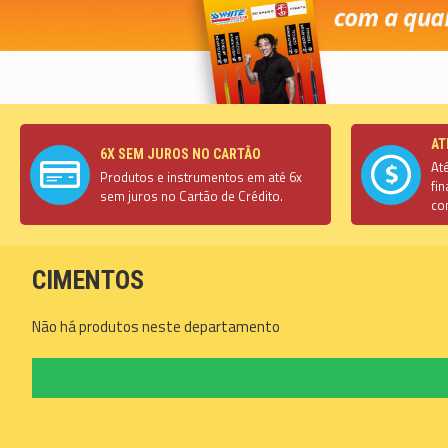
AT
6X SEM JUROS NO CARTÃO
At
Produtos e instrumentos em até 6x
fi
sem juros no Cartão de Crédito.
co
CIMENTOS
Não há produtos neste departamento