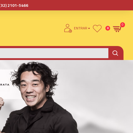
(32) 2101-5466
0
ENTRAR
0