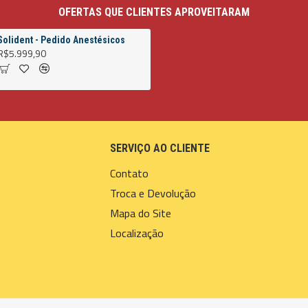
OFERTAS QUE CLIENTES APROVEITARAM
Solident - Pedido Anestésicos
R$5.999,90
SERVIÇO AO CLIENTE
Contato
Troca e Devolução
Mapa do Site
Localização