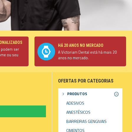
ONALIZADOS
HÁ 20 ANOS NO MERCADO
s podem ser
A Victoriam Dental está há mais 20
ome ou seu
anos no mercado.
OFERTAS POR CATEGORIAS
PRODUTOS
ADESIVOS
ANESTÉSICOS
BARREIRAS GENGIVAIS
CIMENTOS