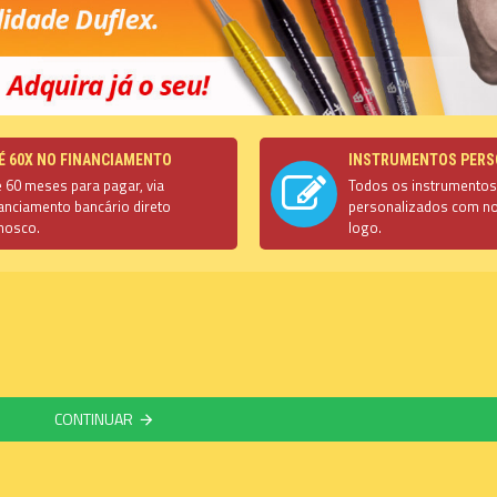
É 60X NO FINANCIAMENTO
INSTRUMENTOS PERS
é 60 meses para pagar, via
Todos os instrumento
nanciamento bancário direto
personalizados com n
nosco.
logo.
CONTINUAR