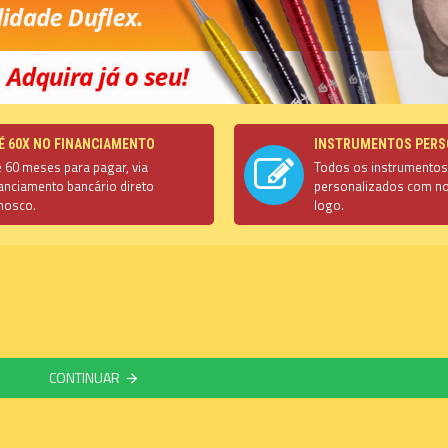
É 60X NO FINANCIAMENTO
INSTRUMENTOS PERS
é 60 meses para pagar, via
Todos os instrumento
nanciamento bancário direto
personalizados com n
nosco.
logo.
CONTINUAR