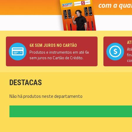
AT
6X SEM JUROS NO CARTÃO
At
Produtos e instrumentos em até 6x
fi
sem juros no Cartão de Crédito.
co
DESTACAS
Não há produtos neste departamento