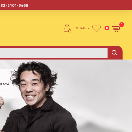
(32) 2101-5466
0
ENTRAR
0