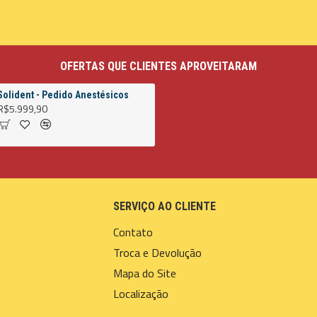
OFERTAS QUE CLIENTES APROVEITARAM
Solident - Pedido Anestésicos
R$5.999,90
SERVIÇO AO CLIENTE
Contato
Troca e Devolução
Mapa do Site
Localização